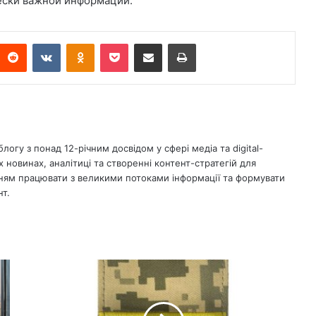
ески важной информации.
Reddit
ВКонтакте
Однокласники
Кишеня
Поділіться електронною поштою
Друк
гу з понад 12-річним досвідом у сфері медіа та digital-
х новинах, аналітиці та створенні контент-стратегій для
нням працювати з великими потоками інформації та формувати
нт.