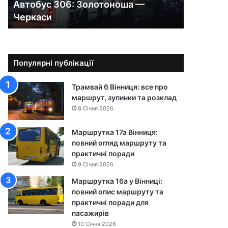
Автобус 306: Золотоноша —
0
Черкаси
6
:
З
о
л
Популярні публікації
о
т
Трамвай 6 Вінниця: все про
о
маршрут, зупинки та розклад
н
8 Січня 2026
о
ш
Маршрутка 17а Вінниця:
а
повний огляд маршруту та
—
практичні поради
Ч
9 Січня 2026
е
р
Маршрутка 16а у Вінниці:
к
повний опис маршруту та
а
практичні поради для
с
пасажирів
и
10 Січня 2026