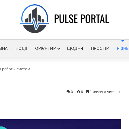
ВНА
ПОДІЇ
ОРІЄНТИР
ЩОДНЯ
ПРОСТІР
РІЗНЕ
й работы систем
0
6
1 хвилина читання