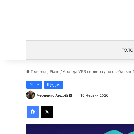
ГОЛО
Головна
/
Різне
/
Аренда VPS сервера для стабильно
Різне
Щодня
Черненко Андрій
Н
10 Червня 2026
а
Facebook
X
д
і
ш
л