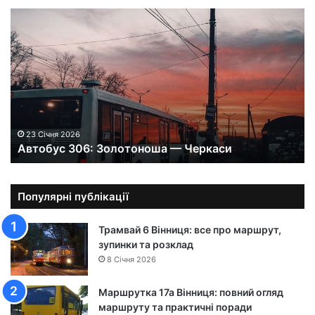
А
в
т
о
б
у
с
3
0
23 Січня 2026
Автобус 306: Золотоноша — Черкаси
6
:
З
о
Популярні публікації
л
о
Трамвай 6 Вінниця: все про маршрут,
т
зупинки та розклад
о
8 Січня 2026
н
о
Маршрутка 17а Вінниця: повний огляд
ш
маршруту та практичні поради
а