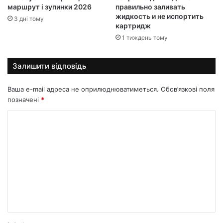
маршрут і зупинки 2026
правильно заливать
жидкость и не испортить
3 дні тому
картридж
1 тиждень тому
Залишити відповідь
Ваша e-mail адреса не оприлюднюватиметься.
Обов’язкові поля
позначені
*
К
о
м
е
н
т
а
р