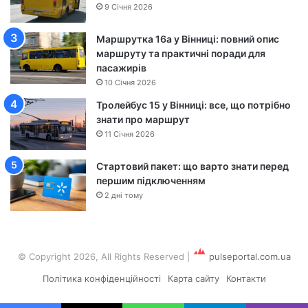
9 Січня 2026
—
Ч
Маршрутка 16а у Вінниці: повний опис
е
маршруту та практичні поради для
р
пасажирів
к
а
10 Січня 2026
с
Тролейбус 15 у Вінниці: все, що потрібно
и
знати про маршрут
11 Січня 2026
Стартовий пакет: що варто знати перед
першим підключенням
2 дні тому
© Copyright 2026, All Rights Reserved
|
pulseportal.com.ua
Політика конфіденційності
Карта сайту
Контакти