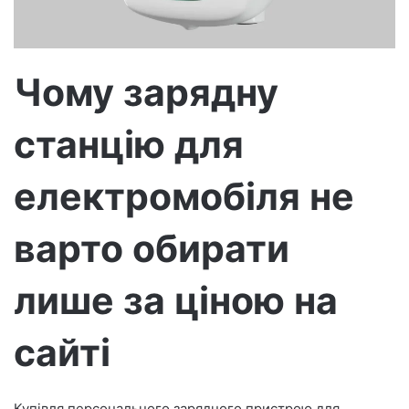
е
к
т
р
Чому зарядну
о
н
станцію для
н
о
г
електромобіля не
о
л
варто обирати
и
с
лише за ціною на
т
а
сайті
Купівля персонального зарядного пристрою для