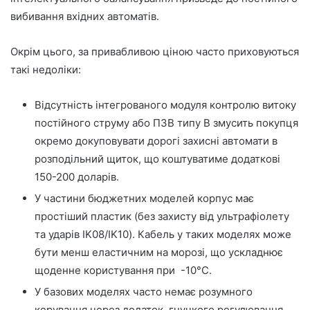
вибивання вхідних автоматів.
Окрім цього, за привабливою ціною часто приховуються
такі недоліки:
Відсутність інтегрованого модуля контролю витоку
постійного струму або ПЗВ типу B змусить покупця
окремо докуповувати дорогі захисні автомати в
розподільний щиток, що коштуватиме додаткові
150-200 доларів.
У частини бюджетних моделей корпус має
простіший пластик (без захисту від ультрафіолету
та ударів IK08/IK10). Кабель у таких моделях може
бути менш еластичним на морозі, що ускладнює
щоденне користування при -10°C.
У базових моделях часто немає розумного
керування через додаток, гнучкого регулювання