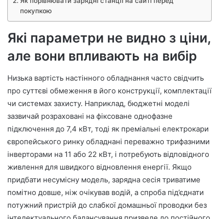
Як порівнювати зарядні станції на сайті перед
покупкою
Які параметри не видно з ціни,
але вони впливають на вибір
Низька вартість настінного обладнання часто свідчить
про суттєві обмеження в його конструкції, комплектації
чи системах захисту. Наприклад, бюджетні моделі
зазвичай розраховані на фіксоване однофазне
підключення до 7,4 кВт, тоді як преміальні електрокари
європейського ринку обладнані переважно трифазними
інверторами на 11 або 22 кВт, і потребують відповідного
живлення для швидкого відновлення енергії. Якщо
придбати несумісну модель, зарядна сесія триватиме
помітно довше, ніж очікував водій, а спроба під’єднати
потужний пристрій до слабкої домашньої проводки без
інтелектуального балансування призведе до постійного