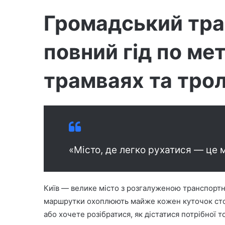
а
Громадський тра
повний гід по ме
трамваях та тро
«Місто, де легко рухатися — це м
Київ — велике місто з розгалуженою транспортн
маршрутки охоплюють майже кожен куточок стол
або хочете розібратися, як дістатися потрібної т