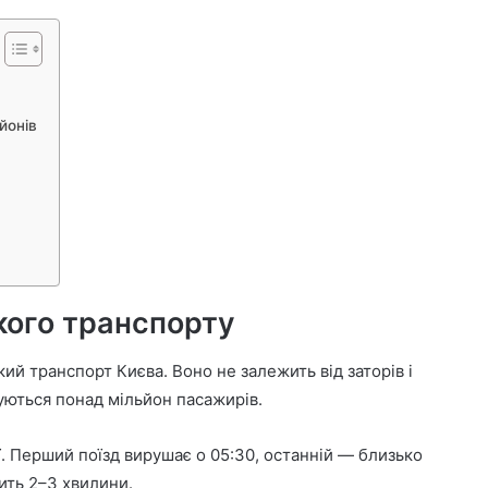
йонів
кого транспорту
й транспорт Києва. Воно не залежить від заторів і
уються понад мільйон пасажирів.
ії. Перший поїзд вирушає о 05:30, останній — близько
вить 2–3 хвилини.