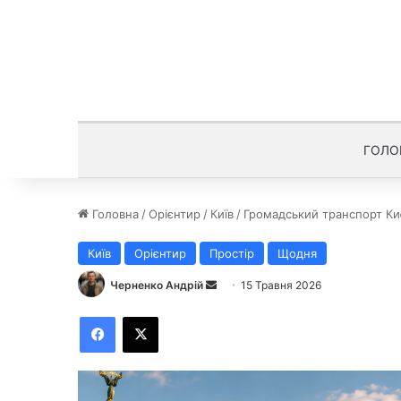
ГОЛО
Головна
/
Орієнтир
/
Київ
/
Громадський транспорт Киє
Київ
Орієнтир
Простір
Щодня
Черненко Андрій
Н
15 Травня 2026
а
Facebook
X
д
і
ш
л