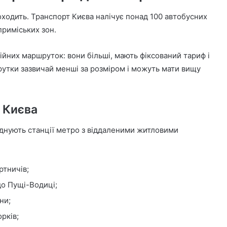
оходить. Транспорт Києва налічує понад 100 автобусних
приміських зон.
ійних маршруток: вони більші, мають фіксований тариф і
рутки зазвичай менші за розміром і можуть мати вищу
 Києва
єднують станції метро з віддаленими житловими
ртничів;
до Пущі-Водиці;
ни;
рків;