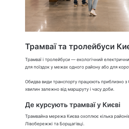
Трамваї та тролейбуси Ки
Трамваї і тролейбуси — екологічний електричний
для поїздок у межах одного району або для коро
Обидва види транспорту працюють приблизно з 05
хвилин залежно від маршруту і часу доби.
Де курсують трамваї у Києві
Трамвайна мережа Києва охоплює кілька районів 
Лівобережжі та Борщагівці.