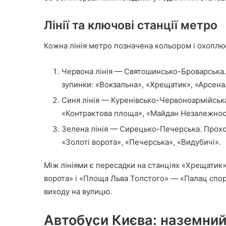
Лінії та ключові станції метро
Кожна лінія метро позначена кольором і охоплює
Червона лінія — Святошинсько-Броварська. П
зупинки: «Вокзальна», «Хрещатик», «Арсена
Синя лінія — Куренівсько-Червоноармійська. 
«Контрактова площа», «Майдан Незалежност
Зелена лінія — Сирецько-Печерська. Проход
«Золоті ворота», «Печерська», «Видубичі».
Між лініями є пересадки на станціях «Хрещатик
ворота» і «Площа Льва Толстого» — «Палац спорт
виходу на вулицю.
Автобуси Києва: наземний