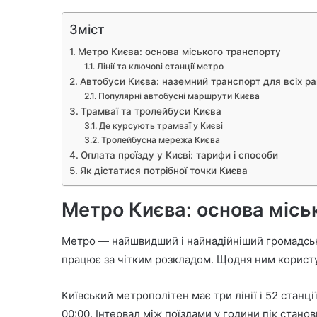
Зміст
Метро Києва: основа міського транспорту
Лінії та ключові станції метро
Автобуси Києва: наземний транспорт для всіх ра
Популярні автобусні маршрути Києва
Трамваї та тролейбуси Києва
Де курсують трамваї у Києві
Тролейбусна мережа Києва
Оплата проїзду у Києві: тарифи і способи
Як дістатися потрібної точки Києва
Метро Києва: основа місь
Метро — найшвидший і найнадійніший громадськи
працює за чітким розкладом. Щодня ним корист
Київський метрополітен має три лінії і 52 станц
00:00. Інтервал між поїздами у години пік стано