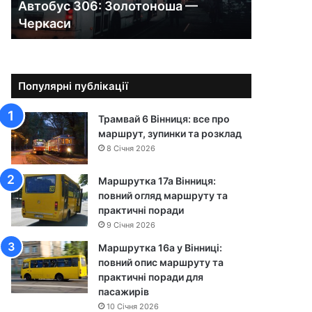
Автобус 306: Золотоноша —
0
Черкаси
6
:
З
о
л
Популярні публікації
о
т
Трамвай 6 Вінниця: все про
о
маршрут, зупинки та розклад
н
8 Січня 2026
о
ш
Маршрутка 17а Вінниця:
а
повний огляд маршруту та
—
практичні поради
Ч
9 Січня 2026
е
р
Маршрутка 16а у Вінниці:
к
повний опис маршруту та
а
практичні поради для
с
пасажирів
и
10 Січня 2026