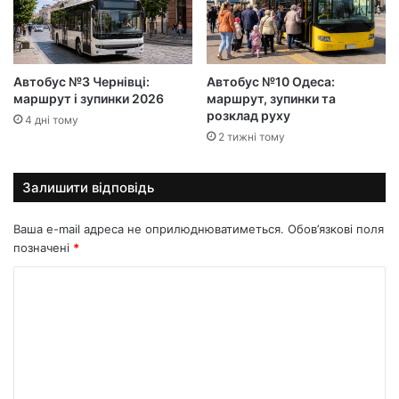
Автобус №3 Чернівці:
Автобус №10 Одеса:
маршрут і зупинки 2026
маршрут, зупинки та
розклад руху
4 дні тому
2 тижні тому
Залишити відповідь
Ваша e-mail адреса не оприлюднюватиметься.
Обов’язкові поля
позначені
*
К
о
м
е
н