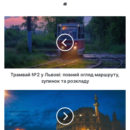
Ве
б-
са
йт
Трамвай №2 у Львові: повний огляд маршруту,
зупинок та розкладу