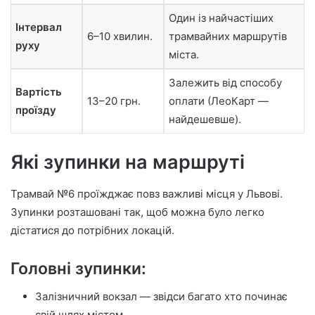
Один із найчастіших
Інтервал
6–10 хвилин.
трамвайних маршрутів
руху
міста.
Залежить від способу
Вартість
13–20 грн.
оплати (ЛеоКарт —
проїзду
найдешевше).
Які зупинки на маршруті
Трамвай №6 проїжджає повз важливі місця у Львові.
Зупинки розташовані так, щоб можна було легко
дістатися до потрібних локацій.
Головні зупинки:
Залізничний вокзал — звідси багато хто починає
свій шлях містом