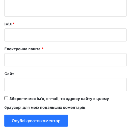
т
а
р
Ім'я
*
*
Електронна пошта
*
Сайт
Зберегти моє ім'я, e-mail, та адресу сайту в цьому
браузері для моїх подальших коментарів.