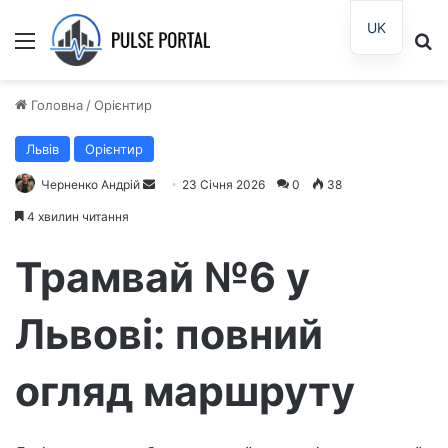
UK
Меню
П
Головна
/
Орієнтир
Львів
Орієнтир
Черненко Андрій
Н
23 Січня 2026
0
38
а
4 хвилин читання
д
і
Трамвай №6 у
ш
л
Львові: повний
і
т
огляд маршруту
ь
е
л