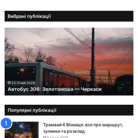
Вибрані публікації
А
в
т
о
б
у
с
3
0
23 Січня 2026
Автобус 306: Золотоноша — Черкаси
6
:
З
о
Популярні публікації
л
о
Трамвай 6 Вінниця: все про маршрут,
т
зупинки та розклад
о
8 Січня 2026