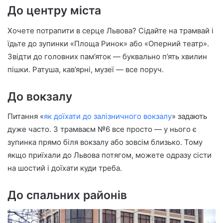
До центру міста
Хочете потрапити в серце Львова? Сідайте на трамвай і
їдьте до зупинки «Площа Ринок» або «Оперний театр».
Звідти до головних пам’яток — буквально п’ять хвилин
пішки. Ратуша, кав’ярні, музеї — все поруч.
До вокзалу
Питання «
як доїхати до залізничного вокзалу
» задають
дуже часто. З трамваєм №6 все просто — у нього є
зупинка прямо біля вокзалу або зовсім близько. Тому
якщо приїхали до Львова потягом, можете одразу сісти
на шостий і доїхати куди треба.
До спальних районів