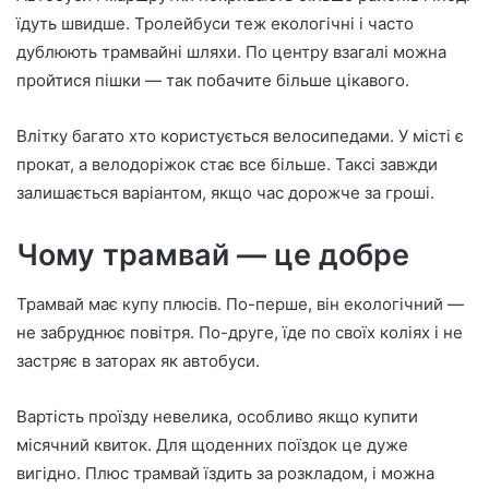
їдуть швидше. Тролейбуси теж екологічні і часто
дублюють трамвайні шляхи. По центру взагалі можна
пройтися пішки — так побачите більше цікавого.
Влітку багато хто користується велосипедами. У місті є
прокат, а велодоріжок стає все більше. Таксі завжди
залишається варіантом, якщо час дорожче за гроші.
Чому трамвай — це добре
Трамвай має купу плюсів. По-перше, він екологічний —
не забруднює повітря. По-друге, їде по своїх коліях і не
застряє в заторах як автобуси.
Вартість проїзду невелика, особливо якщо купити
місячний квиток. Для щоденних поїздок це дуже
вигідно. Плюс трамвай їздить за розкладом, і можна