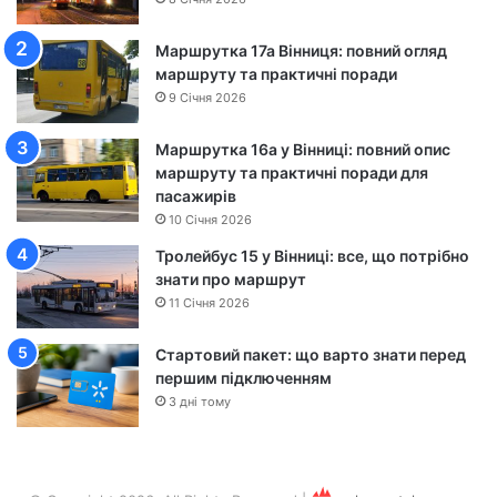
н
о
Маршрутка 17а Вінниця: повний огляд
ш
маршруту та практичні поради
а
9 Січня 2026
—
Ч
Маршрутка 16а у Вінниці: повний опис
е
маршруту та практичні поради для
р
пасажирів
к
а
10 Січня 2026
с
Тролейбус 15 у Вінниці: все, що потрібно
и
знати про маршрут
11 Січня 2026
Стартовий пакет: що варто знати перед
першим підключенням
3 дні тому