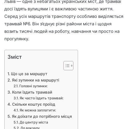
е
Львів — одне з небагатьох українських міст, де трамваї
к
досі їздять вулицями і є важливою частиною життя.
т
Серед усіх маршрутів транспорту особливо виділяється
р
трамвай №6. Він з’єднує різні райони міста і щодня
о
возить тисячі людей на роботу, навчання чи просто на
н
прогулянку.
н
о
г
Зміст
о
л
Що це за маршрут
и
Які зупинки на маршруті
с
Головні зупинки:
т
Коли їздить трамвай
а
Як часто їздить трамвай:
Скільки коштує проїзд
Як можна заплатити:
Як доїхати до потрібного місця
До центру міста
До вокзалу