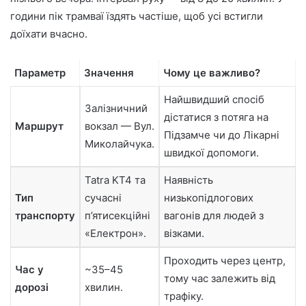
години пік трамваї їздять частіше, щоб усі встигли
доїхати вчасно.
Параметр
Значення
Чому це важливо?
Найшвидший спосіб
Залізничний
дістатися з потяга на
Маршрут
вокзал — Вул.
Підзамче чи до Лікарні
Миколайчука.
швидкої допомоги.
Tatra KT4 та
Наявність
Тип
сучасні
низькопідлогових
транспорту
п’ятисекційні
вагонів для людей з
«Електрон».
візками.
Проходить через центр,
Час у
~35–45
тому час залежить від
дорозі
хвилин.
трафіку.