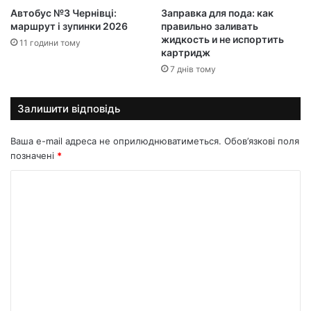
Автобус №3 Чернівці:
Заправка для пода: как
маршрут і зупинки 2026
правильно заливать
жидкость и не испортить
11 години тому
картридж
7 днів тому
Залишити відповідь
Ваша e-mail адреса не оприлюднюватиметься.
Обов’язкові поля
позначені
*
К
о
м
е
н
т
а