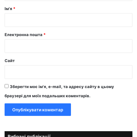
р
Ім'я
*
*
Електронна пошта
*
Сайт
Зберегти моє ім'я, e-mail, та адресу сайту в цьому
браузері для моїх подальших коментарів.
Вибрані публікації