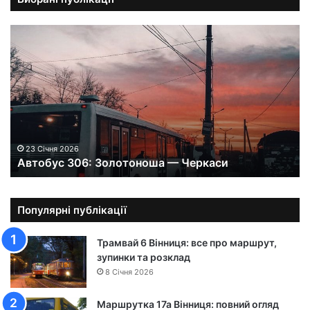
А
в
т
о
б
у
с
3
0
23 Січня 2026
Автобус 306: Золотоноша — Черкаси
6
:
З
о
Популярні публікації
л
о
Трамвай 6 Вінниця: все про маршрут,
т
зупинки та розклад
о
8 Січня 2026
н
о
Маршрутка 17а Вінниця: повний огляд
ш