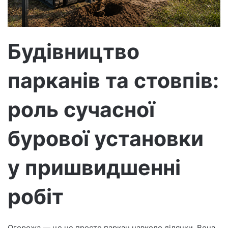
е
к
т
р
Будівництво
о
н
парканів та стовпів:
н
о
г
роль сучасної
о
л
бурової установки
и
с
у пришвидшенні
т
а
робіт
Огорожа — це не просто паркан навколо ділянки. Вона