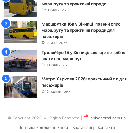
маршруту та практичні поради
а
9 Січня 2026
—
Ч
Маршрутка 16а у Вінниці: повний опис
е
маршруту та практичні поради для
р
пасажирів
к
а
10 Січня 2026
с
Тролейбус 15 у Вінниці: все, що потрібно
и
знати про маршрут
11 Січня 2026
Метро Харкова 2026: практичний гід для
пасажирів
10 години тому
© Copyright 2026, All Rights Reserved
|
pulseportal.com.ua
Політика конфіденційності
Карта сайту
Контакти