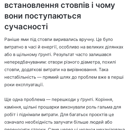
встановлення стовпів і чому
вони поступаються
сучасності
Раніше ями під стовпи виривались вручну. Це було
витратно в часі й енергії, особливо на великих ділянках
або в щільному ґрунті. Результат часто залишався
непередбачуваним: отвори різного діаметра, похилі
стовпи, додаткові витрати на вирівнювання. Така
нестабільність — прямий шлях до проблем вже в перші
роки експлуатації.
Ще одна проблема — перешкоди у ґрунті. Коріння,
каміння, щільні прошарки виконували роль гальма для
робіт і піднімали витрати. Для багатьох проєктів це
означало необхідність залучати більше людей або
переносити строки. Саме через ці нюанси механізована