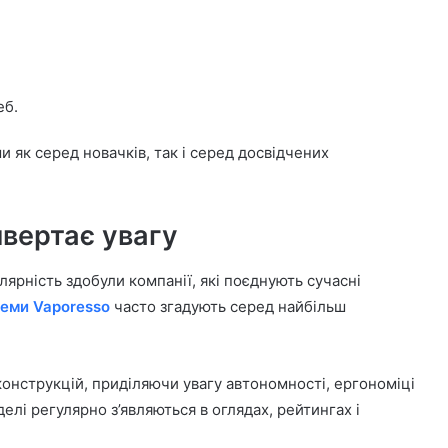
еб.
 як серед новачків, так і серед досвідчених
вертає увагу
рність здобули компанії, які поєднують сучасні
еми Vaporesso
часто згадують серед найбільш
нструкцій, приділяючи увагу автономності, ергономіці
елі регулярно з’являються в оглядах, рейтингах і