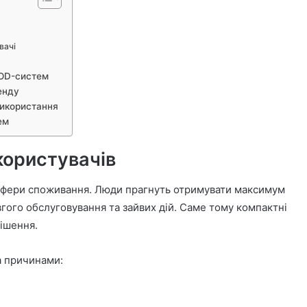
вачі
POD-систем
енду
використання
ем
користувачів
 сфери споживання. Люди прагнуть отримувати максимум
гого обслуговування та зайвих дій. Саме тому компактні
рішення.
а причинами: