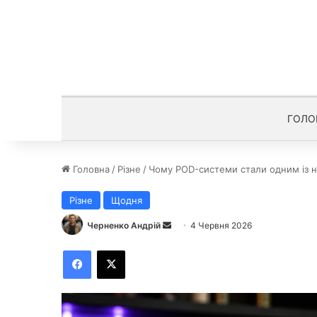
ГОЛО
Головна
/
Різне
/
Чому POD-системи стали одним із н
Різне
Щодня
Черненко Андрій
Н
4 Червня 2026
а
Facebook
X
д
і
ш
л