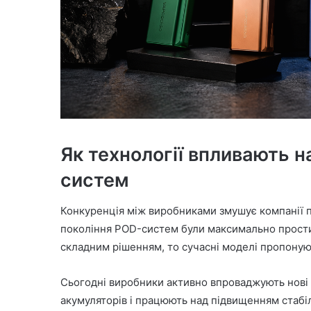
Як технології впливають 
систем
Конкуренція між виробниками змушує компанії п
покоління POD-систем були максимально прости
складним рішенням, то сучасні моделі пропоную
Сьогодні виробники активно впроваджують нові
акумуляторів і працюють над підвищенням стабіл