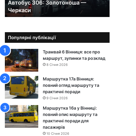
Автобус 306: Золотоноша —
0
Черкаси
6
:
З
о
л
Популярні публікації
о
т
Трамвай 6 Вінниця: все про
о
маршрут, зупинки та розклад
н
8 Січня 2026
о
ш
Маршрутка 17а Вінниця:
а
повний огляд маршруту та
—
практичні поради
Ч
9 Січня 2026
е
р
Маршрутка 16а у Вінниці:
к
повний опис маршруту та
а
практичні поради для
с
пасажирів
и
10 Січня 2026