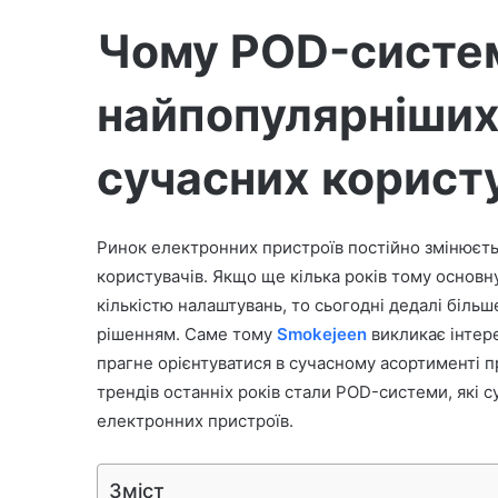
а
Чому POD-систем
найпопулярніших
сучасних корист
Ринок електронних пристроїв постійно змінюєть
користувачів. Якщо ще кілька років тому основн
кількістю налаштувань, то сьогодні дедалі біль
рішенням. Саме тому
Smokejeen
викликає інтере
прагне орієнтуватися в сучасному асортименті п
трендів останніх років стали POD-системи, які 
електронних пристроїв.
Зміст