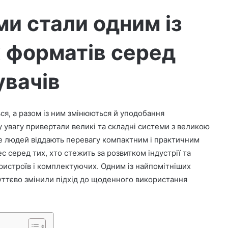
и стали одним із
 форматів серед
увачів
ся, а разом із ним змінюються й уподобання
у увагу привертали великі та складні системи з великою
ше людей віддають перевагу компактним і практичним
с серед тих, хто стежить за розвитком індустрії та
ристроїв і комплектуючих. Одним із найпомітніших
суттєво змінили підхід до щоденного використання