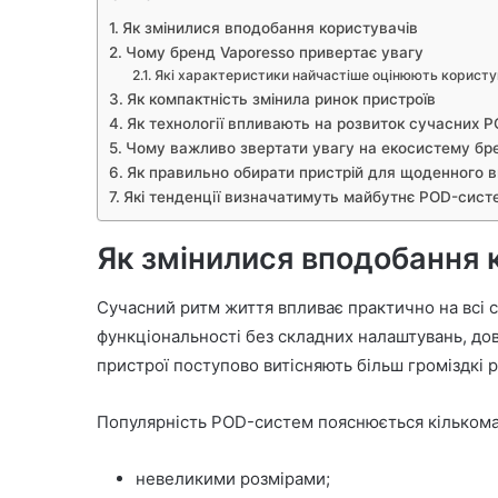
Як змінилися вподобання користувачів
Чому бренд Vaporesso привертає увагу
Які характеристики найчастіше оцінюють користу
Як компактність змінила ринок пристроїв
Як технології впливають на розвиток сучасних 
Чому важливо звертати увагу на екосистему бр
Як правильно обирати пристрій для щоденного 
Які тенденції визначатимуть майбутнє POD-сист
Як змінилися вподобання 
Сучасний ритм життя впливає практично на всі
функціональності без складних налаштувань, дов
пристрої поступово витісняють більш громіздкі 
Популярність POD-систем пояснюється кільком
невеликими розмірами;