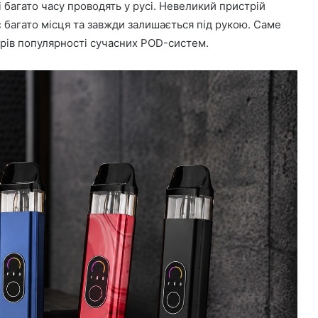
 багато часу проводять у русі. Невеликий пристрій
є багато місця та завжди залишається під рукою. Саме
орів популярності сучасних POD-систем.