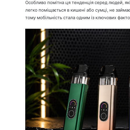
Особливо помітна ця тенденція серед людей, які
легко поміщається в кишені або сумці, не займа
тому мобільність стала одним із ключових факт