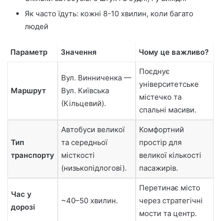
Як часто їдуть: кожні 8-10 хвилин, коли багато
людей
Параметр
Значення
Чому це важливо?
Поєднує
Вул. Винниченка —
університетське
Маршрут
Вул. Київська
містечко та
(Кільцевий).
спальні масиви.
Автобуси великої
Комфортний
Тип
та середньої
простір для
транспорту
місткості
великої кількості
(низькопідлогові).
пасажирів.
Перетинає місто
Час у
~40–50 хвилин.
через стратегічні
дорозі
мости та центр.