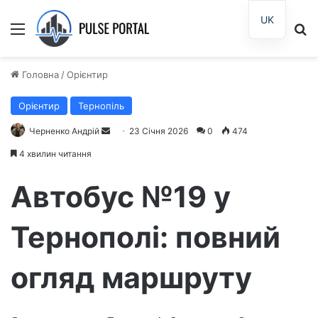
UK
Меню
П
Головна
/
Орієнтир
Орієнтир
Тернопіль
Черненко Андрій
Н
23 Січня 2026
0
474
а
4 хвилин читання
д
і
Автобус №19 у
ш
л
Тернополі: повний
і
т
огляд маршруту
ь
е
л