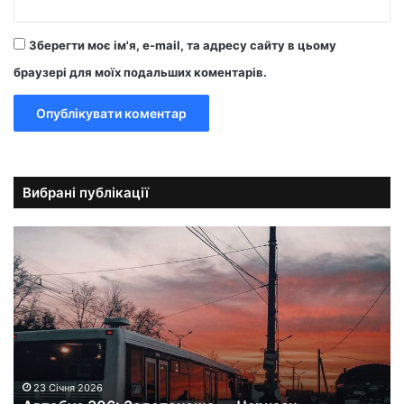
Зберегти моє ім'я, e-mail, та адресу сайту в цьому
браузері для моїх подальших коментарів.
Вибрані публікації
А
в
т
о
б
у
с
3
0
23 Січня 2026