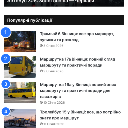
Автобус 306: Золотоноша — Черкаси
6
:
З
о
Популярні публікації
л
о
Трамвай 6 Вінниця: все про маршрут,
т
зупинки та розклад
о
8 Січня 2026
н
о
Маршрутка 17а Вінниця: повний огляд
ш
маршруту та практичні поради
а
9 Січня 2026
—
Ч
Маршрутка 16а у Вінниці: повний опис
е
маршруту та практичні поради для
р
пасажирів
к
а
10 Січня 2026
с
Тролейбус 15 у Вінниці: все, що потрібно
и
знати про маршрут
11 Січня 2026