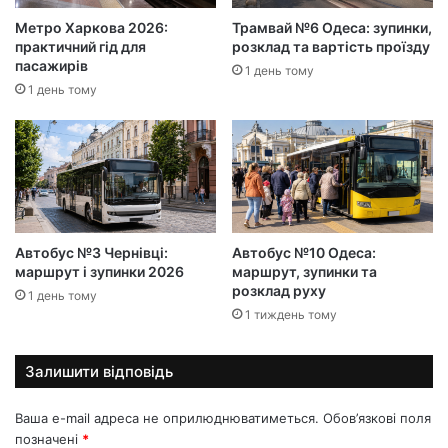
Метро Харкова 2026:
Трамвай №6 Одеса: зупинки,
практичний гід для
розклад та вартість проїзду
пасажирів
1 день тому
1 день тому
Автобус №3 Чернівці:
Автобус №10 Одеса:
маршрут і зупинки 2026
маршрут, зупинки та
розклад руху
1 день тому
1 тиждень тому
Залишити відповідь
Ваша e-mail адреса не оприлюднюватиметься.
Обов’язкові поля
позначені
*