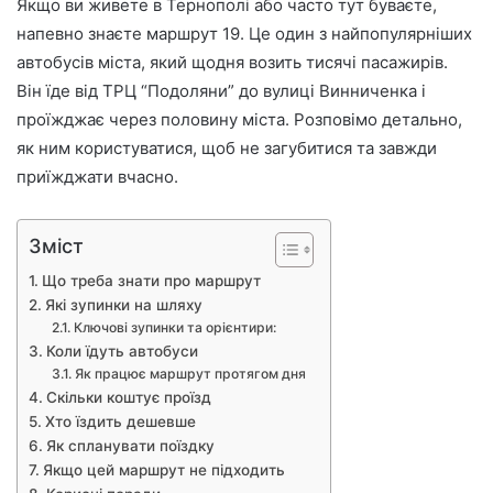
е
Якщо ви живете в Тернополі або часто тут буваєте,
к
напевно знаєте маршрут 19. Це один з найпопулярніших
т
автобусів міста, який щодня возить тисячі пасажирів.
р
Він їде від ТРЦ “Подоляни” до вулиці Винниченка і
о
проїжджає через половину міста. Розповімо детально,
н
як ним користуватися, щоб не загубитися та завжди
н
приїжджати вчасно.
о
г
о
Зміст
л
Що треба знати про маршрут
и
Які зупинки на шляху
с
Ключові зупинки та орієнтири:
т
Коли їдуть автобуси
а
Як працює маршрут протягом дня
Скільки коштує проїзд
Хто їздить дешевше
Як спланувати поїздку
Якщо цей маршрут не підходить