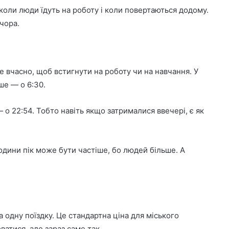
 коли люди їдуть на роботу і коли повертаються додому.
чора.
е вчасно, щоб встигнути на роботу чи на навчання. У
ше — о 6:30.
 — о 22:54. Тобто навіть якщо затрималися ввечері, є як
одини пік може бути частіше, бо людей більше. А
а одну поїздку. Це стандартна ціна для міського
ватися, але зараз саме так.