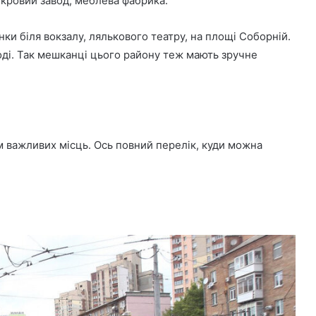
укровий завод, меблева фабрика.
ки біля вокзалу, лялькового театру, на площі Соборній.
оді. Так мешканці цього району теж мають зручне
 важливих місць. Ось повний перелік, куди можна