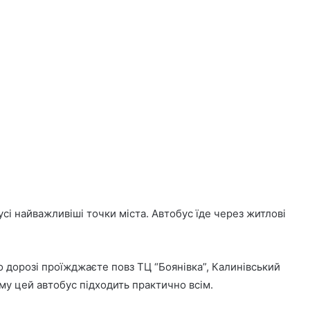
і найважливіші точки міста. Автобус їде через житлові
о дорозі проїжджаєте повз ТЦ “Боянівка”, Калинівський
му цей автобус підходить практично всім.