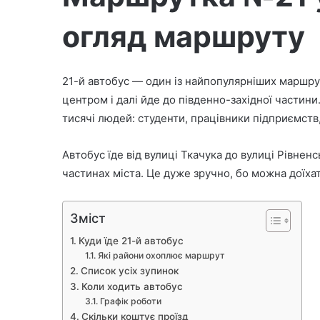
і
огляд маршруту
т
ь
е
л
21-й автобус — один із найпопулярніших маршруті
е
центром і далі йде до південно-західної части
к
тисячі людей: студенти, працівники підприємств,
т
р
Автобус їде від вулиці Ткачука до вулиці Рівненс
о
частинах міста. Це дуже зручно, бо можна доїха
н
н
Зміст
о
г
Куди їде 21-й автобус
о
Які райони охоплює маршрут
л
Список усіх зупинок
и
Коли ходить автобус
Графік роботи
с
Скільки коштує проїзд
т