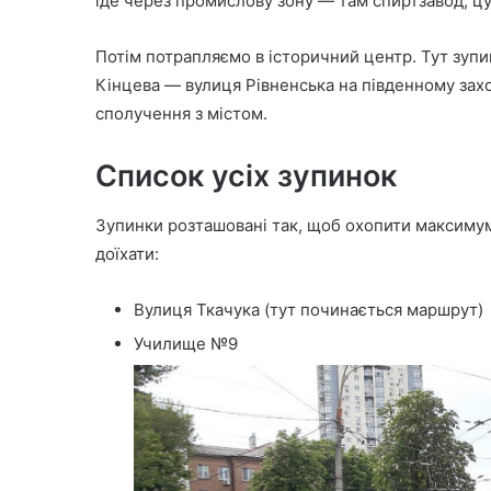
їде через промислову зону — там спиртзавод, ц
Потім потрапляємо в історичний центр. Тут зупин
Кінцева — вулиця Рівненська на південному зах
сполучення з містом.
Список усіх зупинок
Зупинки розташовані так, щоб охопити максимум
доїхати:
Вулиця Ткачука (тут починається маршрут)
Училище №9