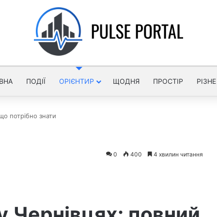
ВНА
ПОДІЇ
ОРІЄНТИР
ЩОДНЯ
ПРОСТІР
РІЗНЕ
що потрібно знати
0
400
4 хвилин читання
 Чернівцях: повний