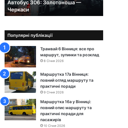
Автобус 306: Золотоноша —
0
Черкаси
6
:
З
о
л
Популярні публікації
о
т
Трамвай 6 Вінниця: все про
о
маршрут, зупинки та розклад
н
8 Січня 2026
о
ш
Маршрутка 17а Вінниця:
а
повний огляд маршруту та
—
практичні поради
Ч
9 Січня 2026
е
р
Маршрутка 16а у Вінниці:
к
повний опис маршруту та
а
практичні поради для
с
пасажирів
и
10 Січня 2026