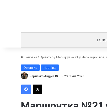
ГОЛО
Головна
/
Орієнтир
/
Маршрутка 21 у Чернівцях: все, 
Орієнтир
Чернівці
Черненко Андрій
Н
23 Січня 2026
а
Facebook
X
д
і
ш
Маршрутка №21 у
л