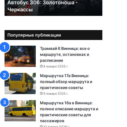
Автобус 306: Золотоноша -
0
Черкассы
6
:
З
о
л
Популярные публикации
о
т
Трамвай 6 Винница: все о
о
маршруте, остановках и
н
расписании
о
8 января 2026 г.
ш
а
Маршрутка 17а Винница:
-
полный обзор маршрута и
Ч
практические советы
е
9 января 2026 г.
р
Маршрутка 16а в Виннице:
к
полное описание маршрута и
а
практические советы для
с
пассажиров
с
10 января 2026 г.