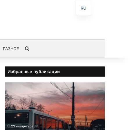
RU
Пошук
РАЗНОЕ
Избранные публикации
А
в
т
о
б
у
с
23 января 2026 г.
3