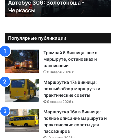
Автобус 306: Золотоноша -
0
Черкассы
6
:
З
о
л
Популярные публикации
о
т
Трамвай 6 Винница: все о
о
маршруте, остановках и
н
расписании
о
8 января 2026 г.
ш
а
Маршрутка 17а Винница:
-
полный обзор маршрута и
Ч
практические советы
е
9 января 2026 г.
р
Маршрутка 16а в Виннице:
к
полное описание маршрута и
а
практические советы для
с
пассажиров
с
10 января 2026 г.