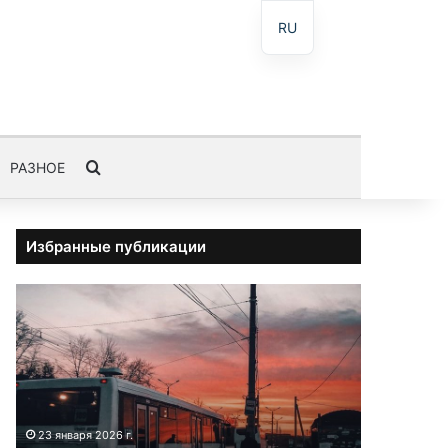
RU
Пошук
РАЗНОЕ
Избранные публикации
А
в
т
о
б
у
с
23 января 2026 г.
3