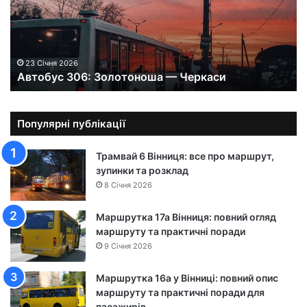
б
у
с
3
0
23 Січня 2026
Автобус 306: Золотоноша — Черкаси
6
:
З
о
Популярні публікації
л
о
Трамвай 6 Вінниця: все про маршрут,
т
зупинки та розклад
о
8 Січня 2026
н
о
Маршрутка 17а Вінниця: повний огляд
ш
маршруту та практичні поради
а
9 Січня 2026
—
Ч
Маршрутка 16а у Вінниці: повний опис
е
маршруту та практичні поради для
р
пасажирів