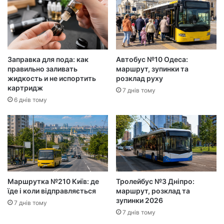
Заправка для пода: как
Автобус №10 Одеса:
правильно заливать
маршрут, зупинки та
жидкость и не испортить
розклад руху
картридж
7 днів тому
6 днів тому
Маршрутка №210 Київ: де
Тролейбус №3 Дніпро:
їде і коли відправляється
маршрут, розклад та
зупинки 2026
7 днів тому
7 днів тому