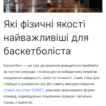
е
к
т
р
Які фізичні якості
о
н
найважливіші для
н
о
г
баскетболіста
о
л
и
Баскетбол — це гра, де рішення доводиться приймати
с
за частки секунди, і кожна дія на майданчику вимагає
т
поєднання швидкості, сили та точності. Саме тому для
а
глибшого розуміння гри або навіть використовуючи
ставки на спорт GGBET
, важливо враховувати форму
команд, індивідуальні показники гравців і загальну
ігрову стратегію.