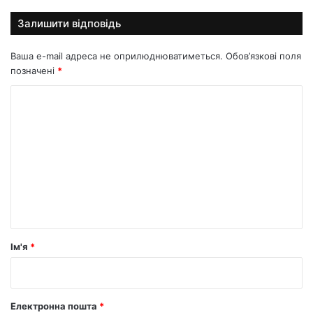
Залишити відповідь
Ваша e-mail адреса не оприлюднюватиметься.
Обов’язкові поля
позначені
*
К
о
м
е
н
т
а
р
Ім'я
*
*
Електронна пошта
*