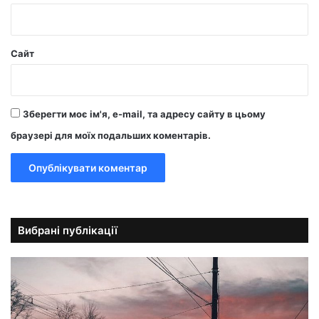
Сайт
Зберегти моє ім'я, e-mail, та адресу сайту в цьому
браузері для моїх подальших коментарів.
Вибрані публікації
А
в
т
о