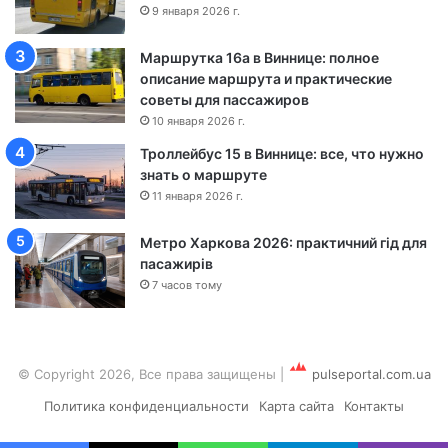
9 января 2026 г.
-
Ч
Маршрутка 16а в Виннице: полное
е
описание маршрута и практические
р
советы для пассажиров
к
а
10 января 2026 г.
с
Троллейбус 15 в Виннице: все, что нужно
с
знать о маршруте
ы
11 января 2026 г.
Метро Харкова 2026: практичний гід для
пасажирів
7 часов тому
© Copyright 2026, Все права защищены
|
pulseportal.com.ua
Политика конфиденциальности
Карта сайта
Контакты