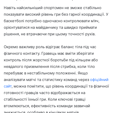
Навіть найсильніший спортсмен не зможе стабільно
показувати високий рівень гри без гарної координації. У
баскетболі потрібно одночасно контролювати м’яч,
орієнтуватися на майданчику та швидко приймати
рішення, не втрачаючи при цьому точності рухів.
Окремо важливу роль відіграє баланс тіла під час
фізичного контакту. Гравець має вміти зберігати
контроль після жорсткої боротьби під кільцем або
невдалого приземлення після стрибка, коли тіло
перебуває в нестабільному положенні. Якщо
аналізувати матчі та статистику команд через
офіційний
сайт
, можна помітити, що рівень координації та фізичної
готовності гравців часто відображається на
стабільності їхньої гри. Коли ключові гравці
втомлюються, ефективність команди зазвичай
знижується, особливо в кінцівках матчів.