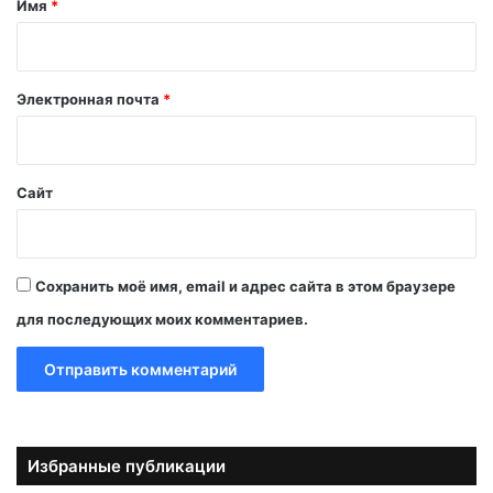
Имя
*
р
и
й
Электронная почта
*
*
Сайт
Сохранить моё имя, email и адрес сайта в этом браузере
для последующих моих комментариев.
Избранные публикации