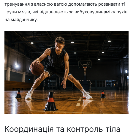
тренування з власною вагою допомагають розвивати ті
групи м’язів, які відповідають за вибухову динаміку рухів
на майданчику.
Координація та контроль тіла