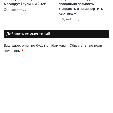
маршрут і зупинки 2026
правильно заливать
жидкость и не испортить
7 часов тому
картридж
6 дней тому
Добавить комментарий
Ваш адрес email не будет опубликован.
Обязательные поля
помечены
*
К
о
м
м
е
н
т
а