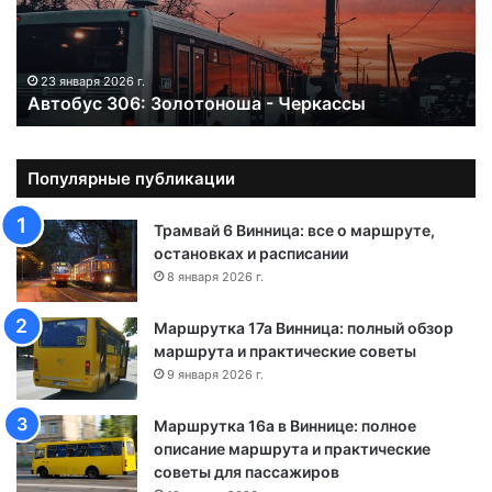
у
с
3
0
23 января 2026 г.
Автобус 306: Золотоноша - Черкассы
6
:
З
о
Популярные публикации
л
о
Трамвай 6 Винница: все о маршруте,
т
остановках и расписании
о
8 января 2026 г.
н
о
Маршрутка 17а Винница: полный обзор
ш
маршрута и практические советы
а
9 января 2026 г.
-
Ч
Маршрутка 16а в Виннице: полное
е
описание маршрута и практические
р
советы для пассажиров
к