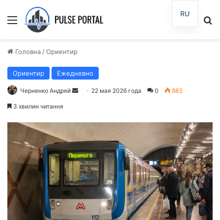
RU
Меню
П
Головна
/
Ориентир
Ориентир
Ежедневно
Черненко Андрей
О
22 мая 2026 года
0
883
т
3 хвилин читання
п
р
а
в
и
т
ь
п
и