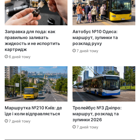
Заправка для пода: как
Автобус №10 Одеса:
правильно заливать
маршрут, зупинки та
жидкость и не испортить
розклад руху
картридж
7 дней тому
6 дней тому
Маршрутка №210 Київ: де
Тролейбус №3 Дніпро:
їде і коли відправляється
маршрут, розклад та
зупинки 2026
7 дней тому
7 дней тому