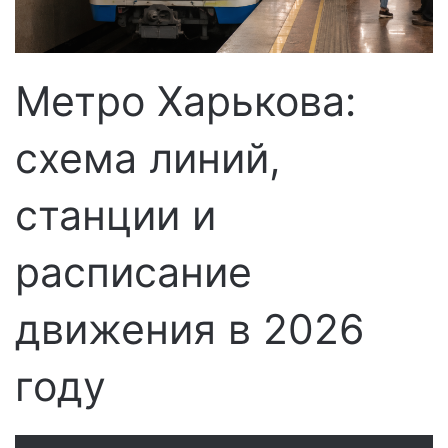
с
ь
м
о
Метро Харькова:
схема линий,
станции и
расписание
движения в 2026
году