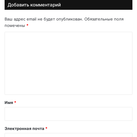
Добавить комментарий
Ваш адрес email не будет опубликован.
Обязательные поля
помечены
*
К
о
м
м
е
н
т
а
Имя
*
р
и
й
Электронная почта
*