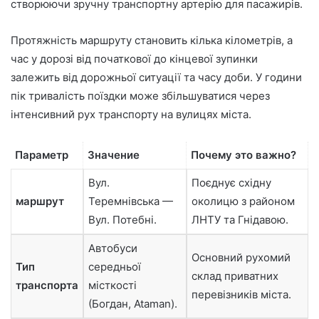
створюючи зручну транспортну артерію для пасажирів.
Протяжність маршруту становить кілька кілометрів, а
час у дорозі від початкової до кінцевої зупинки
залежить від дорожньої ситуації та часу доби. У години
пік тривалість поїздки може збільшуватися через
інтенсивний рух транспорту на вулицях міста.
Параметр
Значение
Почему это важно?
Вул.
Поєднує східну
маршрут
Теремнівська —
околицю з районом
Вул. Потебні.
ЛНТУ та Гнідавою.
Автобуси
Основний рухомий
Тип
середньої
склад приватних
транспорта
місткості
перевізників міста.
(Богдан, Ataman).