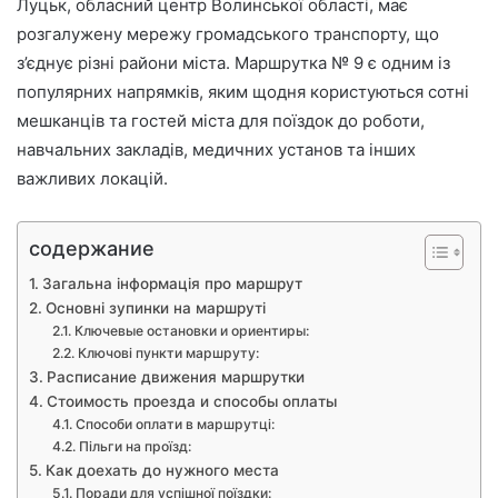
с
Луцьк, обласний центр Волинської області, має
ь
розгалужену мережу громадського транспорту, що
м
з’єднує різні райони міста. Маршрутка № 9 є одним із
о
популярних напрямків, яким щодня користуються сотні
мешканців та гостей міста для поїздок до роботи,
навчальних закладів, медичних установ та інших
важливих локацій.
содержание
Загальна інформація про маршрут
Основні зупинки на маршруті
Ключевые остановки и ориентиры:
Ключові пункти маршруту:
Расписание движения маршрутки
Стоимость проезда и способы оплаты
Способи оплати в маршрутці:
Пільги на проїзд:
Как доехать до нужного места
Поради для успішної поїздки: