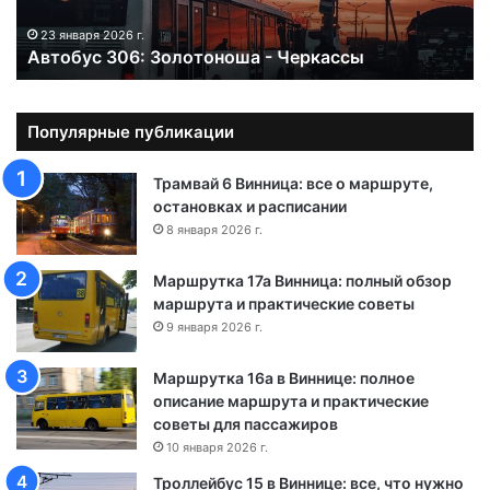
3
0
23 января 2026 г.
Автобус 306: Золотоноша - Черкассы
6
:
З
о
Популярные публикации
л
о
Трамвай 6 Винница: все о маршруте,
т
остановках и расписании
о
8 января 2026 г.
н
о
Маршрутка 17а Винница: полный обзор
ш
маршрута и практические советы
а
9 января 2026 г.
-
Ч
Маршрутка 16а в Виннице: полное
е
описание маршрута и практические
р
советы для пассажиров
к
а
10 января 2026 г.
с
Троллейбус 15 в Виннице: все, что нужно