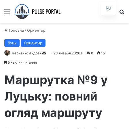
RU
Меню
П
Головна
/
Ориентир
Луцк
Ориентир
Черненко Андрей
О
23 января 2026 г.
0
151
т
5 хвилин читання
п
р
Маршрутка №9 у
а
в
Луцьку: повний
и
т
огляд маршруту
ь
п
и