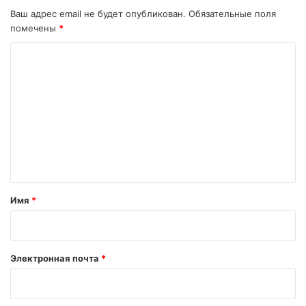
Ваш адрес email не будет опубликован.
Обязательные поля
помечены
*
К
о
м
м
е
н
т
а
Имя
*
р
и
й
Электронная почта
*
*