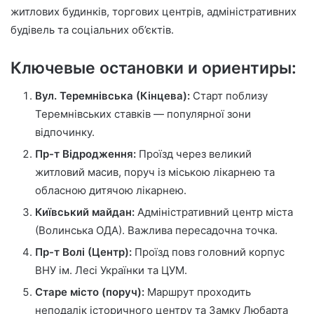
житлових будинків, торгових центрів, адміністративних
будівель та соціальних об’єктів.
Ключевые остановки и ориентиры:
Вул. Теремнівська (Кінцева):
Старт поблизу
Теремнівських ставків — популярної зони
відпочинку.
Пр-т Відродження:
Проїзд через великий
житловий масив, поруч із міською лікарнею та
обласною дитячою лікарнею.
Київський майдан:
Адміністративний центр міста
(Волинська ОДА). Важлива пересадочна точка.
Пр-т Волі (Центр):
Проїзд повз головний корпус
ВНУ ім. Лесі Українки та ЦУМ.
Старе місто (поруч):
Маршрут проходить
неподалік історичного центру та Замку Любарта