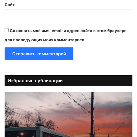
Сайт
Сохранить моё имя, email и адрес сайта в этом браузере
для последующих моих комментариев.
Избранные публикации
А
в
т
о
б
у
с