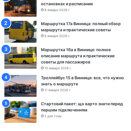
т
остановках и расписании
о
8 января 2026 г.
н
о
Маршрутка 17а Винница: полный обзор
ш
маршрута и практические советы
а
9 января 2026 г.
-
Ч
Маршрутка 16а в Виннице: полное
е
описание маршрута и практические
р
советы для пассажиров
к
а
10 января 2026 г.
с
Троллейбус 15 в Виннице: все, что нужно
с
знать о маршруте
ы
11 января 2026 г.
Стартовий пакет: що варто знати перед
першим підключенням
2 дня тому