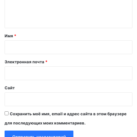
е
н
т
а
Имя
*
р
и
й
Электронная почта
*
*
Сайт
Сохранить моё имя, email и адрес сайта в этом браузере
для последующих моих комментариев.