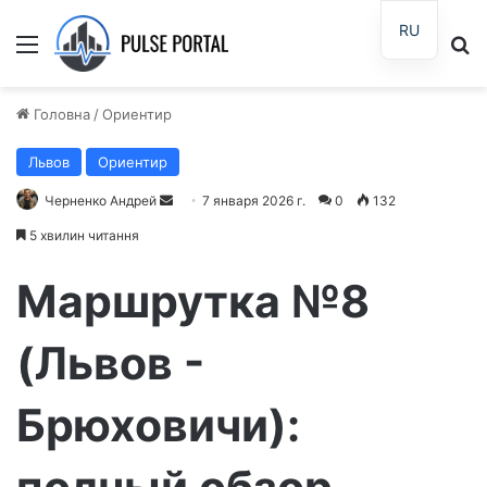
RU
Меню
П
Головна
/
Ориентир
Львов
Ориентир
Черненко Андрей
О
7 января 2026 г.
0
132
т
5 хвилин читання
п
р
Маршрутка №8
а
в
(Львов -
и
т
Брюховичи):
ь
п
и
полный обзор