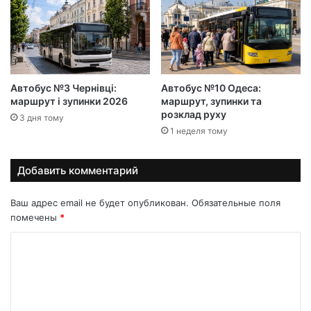
Автобус №3 Чернівці:
Автобус №10 Одеса:
маршрут і зупинки 2026
маршрут, зупинки та
розклад руху
3 дня тому
1 неделя тому
Добавить комментарий
Ваш адрес email не будет опубликован.
Обязательные поля
помечены
*
К
о
м
м