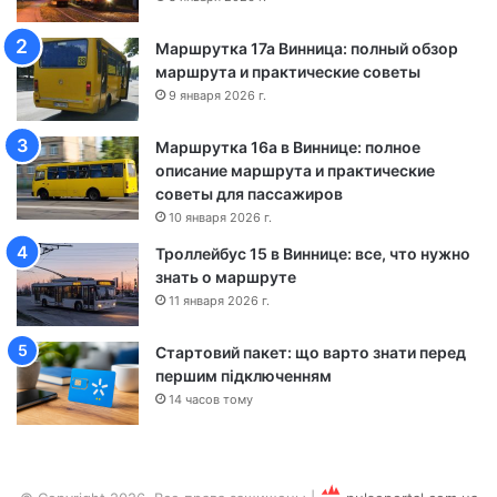
н
о
Маршрутка 17а Винница: полный обзор
ш
маршрута и практические советы
а
9 января 2026 г.
-
Ч
Маршрутка 16а в Виннице: полное
е
описание маршрута и практические
р
советы для пассажиров
к
а
10 января 2026 г.
с
Троллейбус 15 в Виннице: все, что нужно
с
знать о маршруте
ы
11 января 2026 г.
Стартовий пакет: що варто знати перед
першим підключенням
14 часов тому