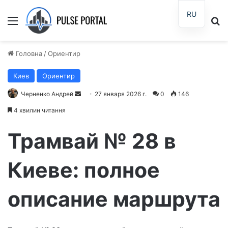
RU
Меню
П
Головна
/
Ориентир
Киев
Ориентир
Черненко Андрей
О
27 января 2026 г.
0
146
т
4 хвилин читання
п
р
Трамвай № 28 в
а
в
Киеве: полное
и
т
описание маршрута
ь
п
и