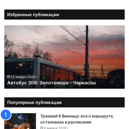
Избранные публикации
А
в
т
о
б
у
с
3
0
23 января 2026 г.
Автобус 306: Золотоноша - Черкассы
6
:
З
о
Популярные публикации
л
о
Трамвай 6 Винница: все о маршруте,
т
остановках и расписании
о
8 января 2026 г.