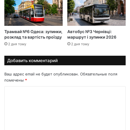
Трамвай №6 Одеса: зупинки,
Автобус №3 Чернівці:
розклад та вартість проїзду
маршрут і зупинки 2026
2 дня тому
2 дня тому
Добавить комментарий
Ваш адрес email не будет опубликован.
Обязательные поля
помечены
*
К
о
м
м
е