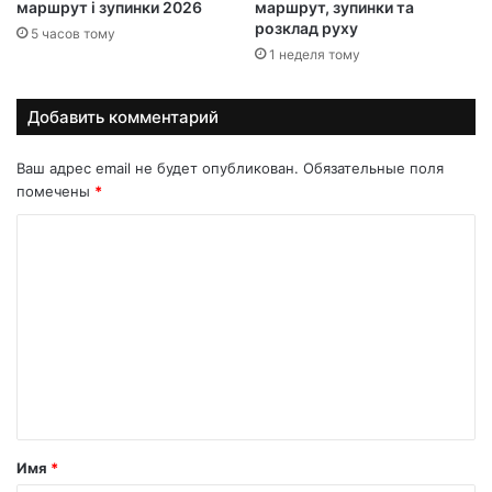
маршрут і зупинки 2026
маршрут, зупинки та
розклад руху
5 часов тому
1 неделя тому
Добавить комментарий
Ваш адрес email не будет опубликован.
Обязательные поля
помечены
*
К
о
м
м
е
н
т
а
Имя
*