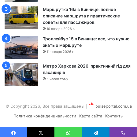
Ч
Маршрутка 16а в Виннице: полное
е
описание маршрута и практические
р
советы для пассажиров
к
а
10 января 2026 г.
с
Троллейбус 15 в Виннице: все, что нужно
с
знать о маршруте
ы
11 января 2026 г.
Метро Харкова 2026: практичний гід для
пасажирів
5 часов тому
© Copyright 2026, Все права защищены
|
pulseportal.com.ua
Политика конфиденциальности
Карта сайта
Контакты