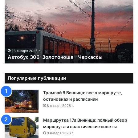
в
т
о
б
у
с
3
0
23 января 2026 г.
Автобус 306: Золотоноша - Черкассы
6
:
З
о
Популярные публикации
л
о
Трамвай 6 Винница: все о маршруте,
т
остановках и расписании
о
8 января 2026 г.
н
о
Маршрутка 17а Винница: полный обзор
ш
маршрута и практические советы
а
9 января 2026 г.
-