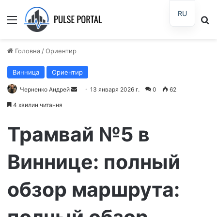
RU
Меню
П
Головна
/
Ориентир
Винница
Ориентир
Черненко Андрей
О
13 января 2026 г.
0
62
т
4 хвилин читання
п
р
Трамвай №5 в
а
в
Виннице: полный
и
т
обзор маршрута:
ь
п
и
полный обзор