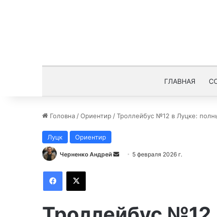
ГЛАВНАЯ
С
Головна
/
Ориентир
/
Троллейбус №12 в Луцке: полн
Луцк
Ориентир
Черненко Андрей
О
5 февраля 2026 г.
т
Facebook
X
п
р
а
Троллейбус №12 
в