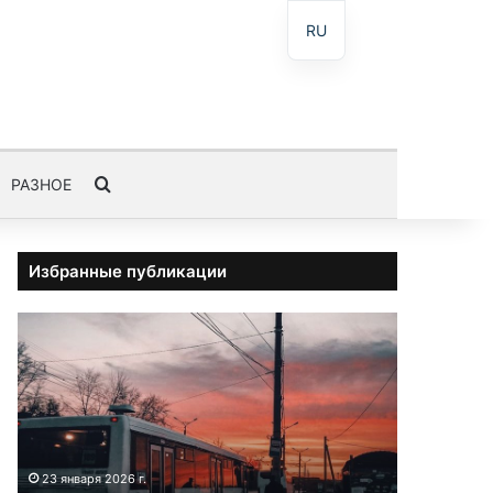
RU
Пошук
РАЗНОЕ
Избранные публикации
А
в
т
о
б
у
с
23 января 2026 г.
3