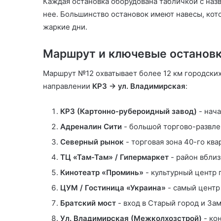
Каждая остановка оборудована табличкой с наз
нее. Большинство остановок имеют навесы, кот
жаркие дни.
Маршрут и ключевые остановк
Маршрут №12 охватывает более 12 км городских
направлении
КРЗ → ул. Владимирская
:
КРЗ (Картонно-рубероидный завод)
- нача
Адреналин Сити
- большой торгово-развле
Северный рынок
- торговая зона 40-го ква
ТЦ «Там-Там» / Гипермаркет
- район вбли
Кинотеатр «Проминь»
- культурный центр 
ЦУМ / Гостиница «Украина»
- самый центр
Братский мост
- вход в Старый город и За
Ул. Владимирская (Межколхозстрой)
- ко