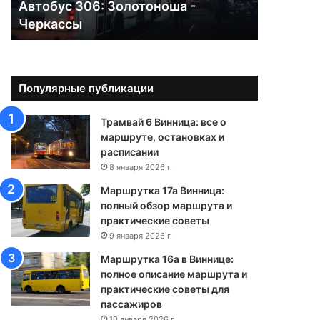
Автобус 306: Золотоноша -
0
Черкассы
6
:
З
о
л
Популярные публикации
о
т
Трамвай 6 Винница: все о
о
маршруте, остановках и
н
расписании
о
8 января 2026 г.
ш
а
Маршрутка 17а Винница:
-
полный обзор маршрута и
Ч
практические советы
е
9 января 2026 г.
р
Маршрутка 16а в Виннице:
к
полное описание маршрута и
а
практические советы для
с
пассажиров
с
10 января 2026 г.