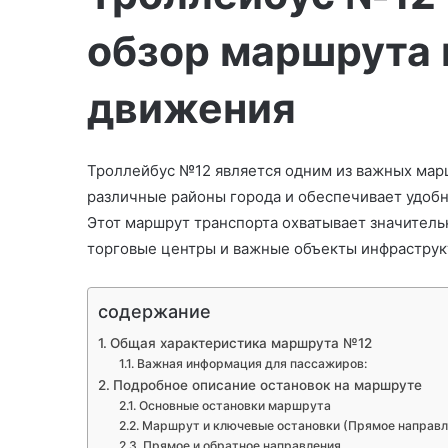
и
обзор маршрута 
т
ь
п
движения
и
с
ь
Троллейбус №12 является одним из важных мар
м
различные районы города и обеспечивает удоб
о
Этот маршрут транспорта охватывает значитель
торговые центры и важные объекты инфраструк
содержание
Общая характеристика маршрута №12
Важная информация для пассажиров:
Подробное описание остановок на маршруте
Основные остановки маршрута
Маршрут и ключевые остановки (Прямое направл
Прямое и обратное направления