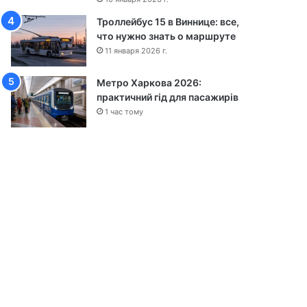
ы
Троллейбус 15 в Виннице: все,
что нужно знать о маршруте
11 января 2026 г.
Метро Харкова 2026:
практичний гід для пасажирів
1 час тому