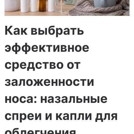
с
ь
м
о
Как выбрать
эффективное
средство от
заложенности
носа: назальные
спреи и капли для
облегчения