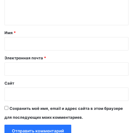
е
н
т
а
Имя
*
р
и
й
Электронная почта
*
*
Сайт
Сохранить моё имя, email и адрес сайта в этом браузере
для последующих моих комментариев.