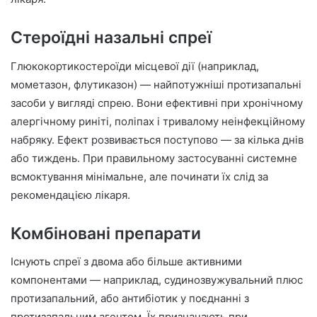
Стероїдні назальні спреї
Глюкокортикостероїди місцевої дії (наприклад,
мометазон, флутиказон) — найпотужніші протизапальні
засоби у вигляді спрею. Вони ефективні при хронічному
алергічному риніті, поліпах і тривалому неінфекційному
набряку. Ефект розвивається поступово — за кілька днів
або тиждень. При правильному застосуванні системне
всмоктування мінімальне, але починати їх слід за
рекомендацією лікаря.
Комбіновані препарати
Існують спреї з двома або більше активними
компонентами — наприклад, судинозвужувальний плюс
протизапальний, або антибіотик у поєднанні з
протизапальним агентом. Їх призначають при