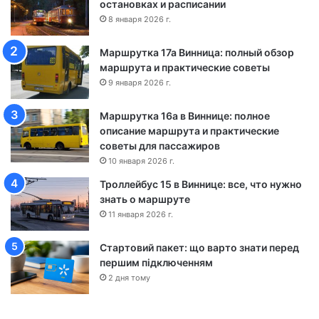
остановках и расписании
о
8 января 2026 г.
н
о
Маршрутка 17а Винница: полный обзор
ш
маршрута и практические советы
а
9 января 2026 г.
-
Ч
Маршрутка 16а в Виннице: полное
е
описание маршрута и практические
р
советы для пассажиров
к
а
10 января 2026 г.
с
Троллейбус 15 в Виннице: все, что нужно
с
знать о маршруте
ы
11 января 2026 г.
Стартовий пакет: що варто знати перед
першим підключенням
2 дня тому