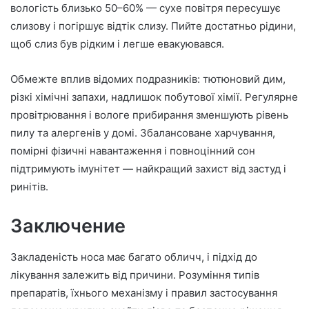
вологість близько 50–60% — сухе повітря пересушує
слизову і погіршує відтік слизу. Пийте достатньо рідини,
щоб слиз був рідким і легше евакуювався.
Обмежте вплив відомих подразників: тютюновий дим,
різкі хімічні запахи, надлишок побутової хімії. Регулярне
провітрювання і вологе прибирання зменшують рівень
пилу та алергенів у домі. Збалансоване харчування,
помірні фізичні навантаження і повноцінний сон
підтримують імунітет — найкращий захист від застуд і
ринітів.
Заключение
Закладеність носа має багато обличч, і підхід до
лікування залежить від причини. Розуміння типів
препаратів, їхнього механізму і правил застосування