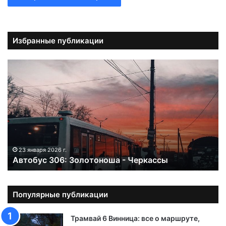
Избранные публикации
А
в
т
о
б
у
с
3
0
23 января 2026 г.
Автобус 306: Золотоноша - Черкассы
6
:
З
о
Популярные публикации
л
о
Трамвай 6 Винница: все о маршруте,
т