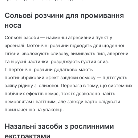
Сольові розчини для промивання
носа
Сольові засоби — найменш агресивний пункт у
арсеналі. Ізотонічні розчини підходять для щоденної
гігієни: зволожують слизову, вимивають пил, алергени
та вірусні частинки, розріджують густий слиз.
Гіпертонічні розчини додатково мають
протинабряковий ефект завдяки осмосу — підтягують
зайву рідину зі слизової. Перевага в тому, що системних
побічних ефектів немає, тож їх дозволено навіть
немовлятам і вагітним, але завжди варто слідувати
призначенню на упаковці.
Назальні засоби з рослинними
екстрактами