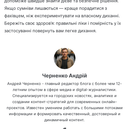
допоможе швидше знайти дієве та безпечне рішення.
Якщо сумніви лишаються — краще порадитися з
фахівцем, ніж експериментувати на власному диханні.
Бережіть своє здоров’я: правильні ліки і помірність у їх
застосуванні повернуть вам легке дихання.
Черненко Андрій
Андрей Черненко - главный редактор блога с более чем 12-
летним опытом в сфере медиа и digital-журналистики.
Специализируется на городских новостях, аналитике и
создании контент-стратегий для современных онлайн-
проектов. Известен умением работать с большими потоками
информации и формировать качественный, достоверный и
динамичный контент.