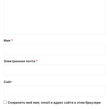
м
м
е
н
т
а
Имя
*
р
и
й
Электронная почта
*
*
Сайт
Сохранить моё имя, email и адрес сайта в этом браузере