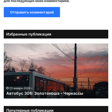
для последующих моих комментариев.
Избранные публикации
А
в
т
о
б
у
с
3
0
23 января 2026 г.
Автобус 306: Золотоноша - Черкассы
6
:
З
о
Популярные публикации