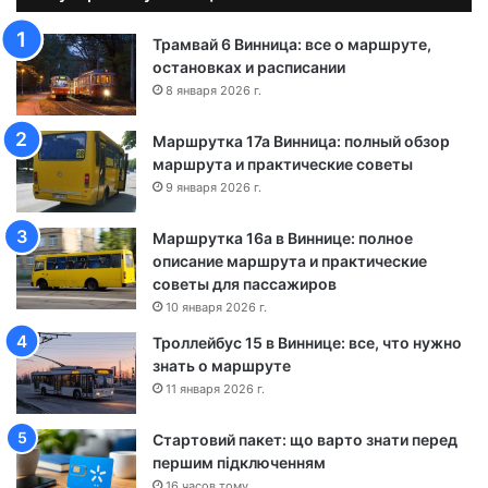
л
о
Трамвай 6 Винница: все о маршруте,
т
остановках и расписании
о
8 января 2026 г.
н
о
Маршрутка 17а Винница: полный обзор
ш
маршрута и практические советы
а
9 января 2026 г.
-
Ч
Маршрутка 16а в Виннице: полное
е
описание маршрута и практические
р
советы для пассажиров
к
а
10 января 2026 г.
с
Троллейбус 15 в Виннице: все, что нужно
с
знать о маршруте
ы
11 января 2026 г.
Стартовий пакет: що варто знати перед
першим підключенням
16 часов тому