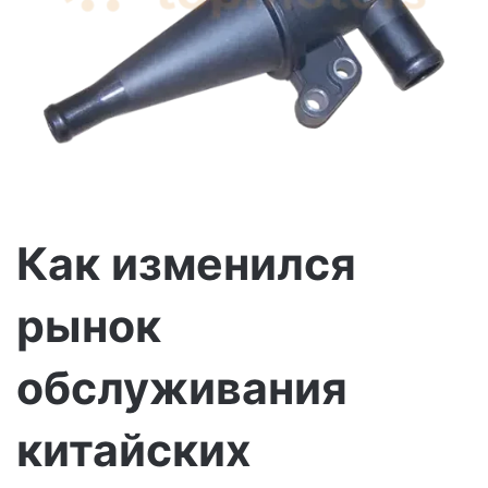
с
ь
м
о
Как изменился
рынок
обслуживания
китайских