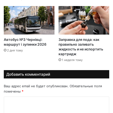
Автобус №3 Чернівці:
Заправка для пода: как
маршрут і зупинки 2026
правильно заливать
жидкость и не испортить
2 дня тому
картридж
1 неделя тому
Добавить комментарий
Ваш адрес email не будет опубликован.
Обязательные поля
помечены
*
К
о