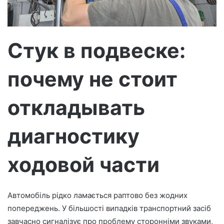
с
ь
м
о
Стук в подвеске:
почему не стоит
откладывать
диагностику
ходовой части
Автомобіль рідко ламається раптово без жодних
попереджень. У більшості випадків транспортний засіб
завчасно сигналізує про проблему сторонніми звуками,