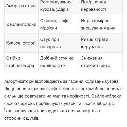
Розгойдування
Погіршення
Амортизатори
кузова, удари
керованості
Скрипи, люфт
Нерівномірне
Сайлентблоки
підвіски
зношування шин
Стук при
Ризик втрати
Кульові опори
поворотах
керування
Стійки
Дрібний стук на
Зниження
стабілізатора
нерівностях
стійкості авто
Амортизатори відповідають за гасіння коливань кузова.
Якщо вони втрачають ефективність, автомобіль починає
сильніше реагувати на ями та нерівності. Сайлентблоки,
своєю чергою, пом’якшують удари та гасять вібрації.
Їхнє зношуваня призводить до появи люфтів та
сторонніх шумів.