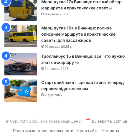
Маршрутка 17а Винница: полный обзор
ш
маршрута и практические советы
а
9 января 2026 г.
-
Ч
Маршрутка 16а в Виннице: полное
е
описание маршрута и практические
р
советы для пассажиров
к
а
10 января 2026 г.
с
Троллейбус 15 в Виннице: все, что нужно
с
знать о маршруте
ы
11 января 2026 г.
Стартовий пакет: що варто знати перед
першим підключенням
2 дня тому
© Copyright 2026, Все права защищены
|
pulseportal.com.ua
Политика конфиденциальности
Карта сайта
Контакты