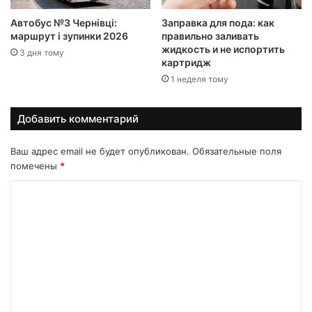
Автобус №3 Чернівці:
Заправка для пода: как
маршрут і зупинки 2026
правильно заливать
жидкость и не испортить
3 дня тому
картридж
1 неделя тому
Добавить комментарий
Ваш адрес email не будет опубликован.
Обязательные поля
помечены
*
К
о
м
м
е
н