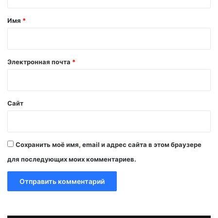
т
а
Имя
*
р
и
й
Электронная почта
*
*
Сайт
Сохранить моё имя, email и адрес сайта в этом браузере
для последующих моих комментариев.