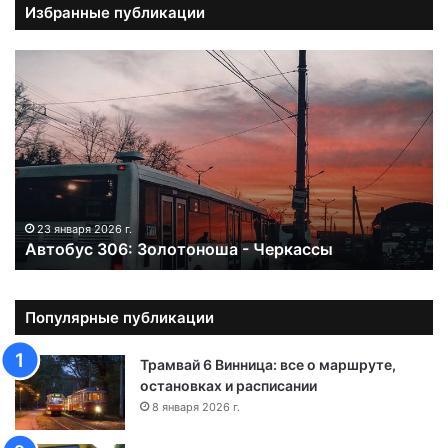
Избранные публикации
А
в
т
о
б
у
с
3
0
23 января 2026 г.
Автобус 306: Золотоноша - Черкассы
6
:
З
о
Популярные публикации
л
о
Трамвай 6 Винница: все о маршруте,
т
остановках и расписании
о
8 января 2026 г.
н
о