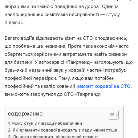
вібраціями чи зміною поведінки на дорозі. Один із
найпоширеніших симптомів несправності — стук у
підвісці.
Багато водіїв відкладають візит на СТО, сподіваючись,
що проблема ще незначна. Проте така економія часто
обертається серйозними витратами та навіть ризиком
для безпеки. У автосервісі «Тайрленд» наголошують, що
будь-який незвичний звук у ходовій частині потребує
професійної перевірки. Тому, якщо вам потрібен
професійний та кваліфікований
ремонт ходової на СТО
,
ви можете звернутися до СТО «Тайрленд».
содержание
Чому стук у підвісці небезпечний
Які елементи ходової виходять з ладу найчастіше
До чого призводить відкладений ремонт