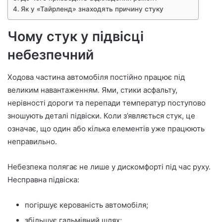
Як у «Тайрленд» знаходять причину стуку
Чому стук у підвісці
небезпечний
Ходова частина автомобіля постійно працює під
великим навантаженням. Ями, стики асфальту,
нерівності дороги та перепади температур поступово
зношують деталі підвіски. Коли з’являється стук, це
означає, що один або кілька елементів уже працюють
неправильно.
Небезпека полягає не лише у дискомфорті під час руху.
Несправна підвіска:
погіршує керованість автомобіля;
збільшує гальмівний шлях;