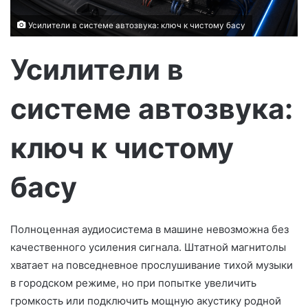
с
ь
Усилители в системе автозвука: ключ к чистому басу
м
о
Усилители в
системе автозвука:
ключ к чистому
басу
Полноценная аудиосистема в машине невозможна без
качественного усиления сигнала. Штатной магнитолы
хватает на повседневное прослушивание тихой музыки
в городском режиме, но при попытке увеличить
громкость или подключить мощную акустику родной