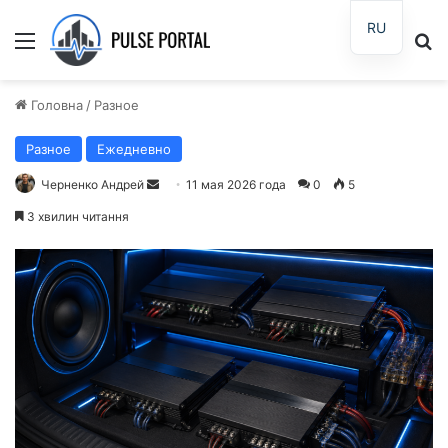
RU
Меню
П
Головна
/
Разное
Разное
Ежедневно
Черненко Андрей
О
11 мая 2026 года
0
5
т
3 хвилин читання
п
р
а
в
и
т
ь
п
и