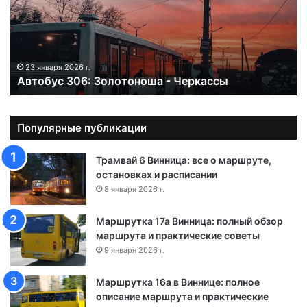
б
у
с
3
0
23 января 2026 г.
Автобус 306: Золотоноша - Черкассы
6
:
З
о
Популярные публикации
л
о
Трамвай 6 Винница: все о маршруте,
т
остановках и расписании
о
8 января 2026 г.
н
о
Маршрутка 17а Винница: полный обзор
ш
маршрута и практические советы
а
9 января 2026 г.
-
Ч
Маршрутка 16а в Виннице: полное
е
описание маршрута и практические
р