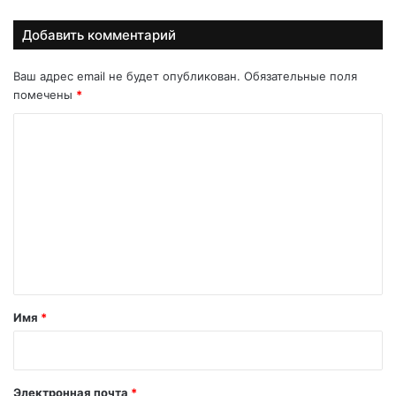
Добавить комментарий
Ваш адрес email не будет опубликован.
Обязательные поля
помечены
*
К
о
м
м
е
н
т
а
Имя
*
р
и
й
Электронная почта
*