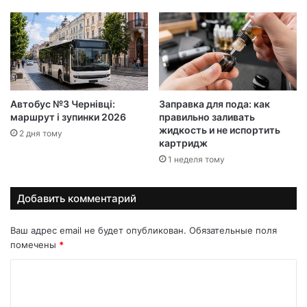
Автобус №3 Чернівці:
Заправка для пода: как
маршрут і зупинки 2026
правильно заливать
жидкость и не испортить
2 дня тому
картридж
1 неделя тому
Добавить комментарий
Ваш адрес email не будет опубликован.
Обязательные поля
помечены
*
К
о