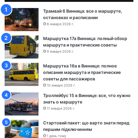
л
о
Трамвай 6 Винница: все о маршруте,
т
остановках и расписании
о
8 января 2026 г.
н
о
Маршрутка 17а Винница: полный обзор
ш
маршрута и практические советы
а
9 января 2026 г.
-
Ч
Маршрутка 16а в Виннице: полное
е
описание маршрута и практические
р
советы для пассажиров
к
а
10 января 2026 г.
с
Троллейбус 15 в Виннице: все, что нужно
с
знать о маршруте
ы
11 января 2026 г.
Стартовий пакет: що варто знати перед
першим підключенням
1 день тому