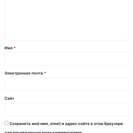
м
м
е
н
т
а
Имя
*
р
и
й
Электронная почта
*
*
Сайт
Сохранить моё имя, email и адрес сайта в этом браузере
для последующих моих комментариев.