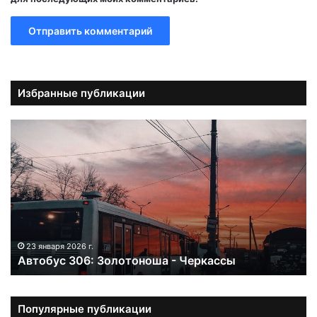
Избранные публикации
А
в
т
о
б
у
с
3
0
23 января 2026 г.
Автобус 306: Золотоноша - Черкассы
6
:
З
о
Популярные публикации