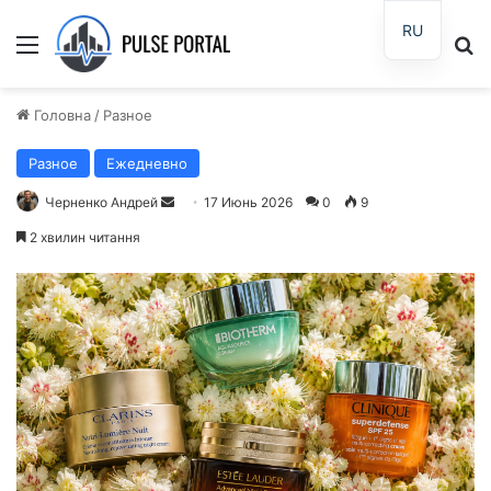
RU
Меню
П
Головна
/
Разное
Разное
Ежедневно
Черненко Андрей
О
17 Июнь 2026
0
9
т
2 хвилин читання
п
р
а
в
и
т
ь
п
и