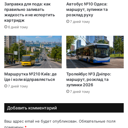
Заправка для пода: как
Автобус №10 Одеса:
правильно заливать
маршрут, зупинки та
жидкость и не испортить
розклад руху
картридж
7 дней тому
6 дней тому
Маршрутка №210 Київ: де
Тролейбус №3 Дніпро:
їде і коли відправляється
маршрут, розклад та
зупинки 2026
7 дней тому
7 дней тому
Добавить комментарий
Ваш адрес email не будет опубликован.
Обязательные поля
помечены
*