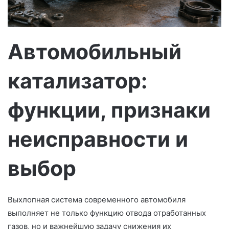
с
ь
м
о
Автомобильный
катализатор:
функции, признаки
неисправности и
выбор
Выхлопная система современного автомобиля
выполняет не только функцию отвода отработанных
газов, но и важнейшую задачу снижения их