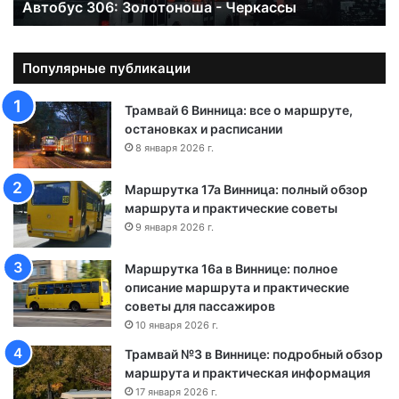
Автобус 306: Золотоноша - Черкассы
6
:
З
о
Популярные публикации
л
о
Трамвай 6 Винница: все о маршруте,
т
остановках и расписании
о
8 января 2026 г.
н
о
Маршрутка 17а Винница: полный обзор
ш
маршрута и практические советы
а
9 января 2026 г.
-
Ч
Маршрутка 16а в Виннице: полное
е
описание маршрута и практические
р
советы для пассажиров
к
а
10 января 2026 г.
с
Трамвай №3 в Виннице: подробный обзор
с
маршрута и практическая информация
ы
17 января 2026 г.