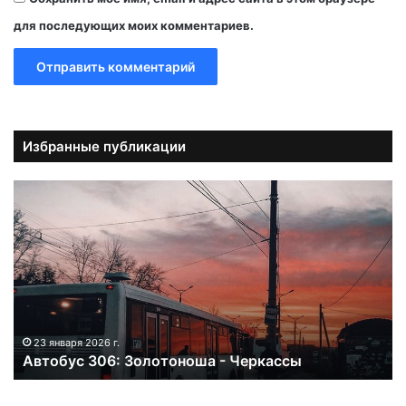
для последующих моих комментариев.
Избранные публикации
А
в
т
о
б
у
с
3
0
23 января 2026 г.
Автобус 306: Золотоноша - Черкассы
6
:
З