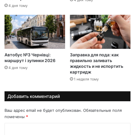
4 дня тому
Автобус №3 Чернівці:
Заправка для пода: как
маршрут і зупинки 2026
правильно заливать
жидкость и не испортить
4 дня тому
картридж
1 неделя тому
Добавить комментарий
Ваш адрес email не будет опубликован.
Обязательные поля
помечены
*
К