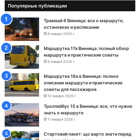
о
Популярные публикации
л
о
Трамвай 6 Винница: все о маршруте,
т
остановках и расписании
о
8 января 2026 г.
н
о
Маршрутка 17а Винница: полный обзор
ш
маршрута и практические советы
а
9 января 2026 г.
-
Ч
Маршрутка 16а в Виннице: полное
е
описание маршрута и практические
р
советы для пассажиров
к
а
10 января 2026 г.
с
Троллейбус 15 в Виннице: все, что нужно
с
знать о маршруте
ы
11 января 2026 г.
Стартовий пакет: що варто знати перед